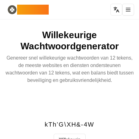
Home
English
ODLUCK
Random Generators
Español
willekeurige dieren generator
Français
willekeurige pokemon generator
Deutsch
Willekeurige
willekeurig land generator
Italiano
willekeurige lettergenerator
Português
Wachtwoordgenerator
willekeurige kaartgenerator
日本語
Number Tools
Pусский
Genereer snel willekeurige wachtwoorden van 12 tekens,
willekeurige 4-cijferige getallengenerator
한국어
de meeste websites en diensten ondersteunen
Password Tools
中文 (简体)
wachtwoorden van 12 tekens, wat een balans biedt tussen
wachtwoordgenerator 12 tekens
中文 (繁體)
beveiliging en gebruiksvriendelijkheid.
Color Tools
العربية
willekeurige kleurgenerator
Български
Games
Català
Willekeurige Minecraft-itemgenerator
Nederlands
Other
Ελληνικά
willekeurige IP-adresgenerator
हिन्दी
kTh'G\XH&-4W
Bahasa Indonesia
Bahasa Melayu