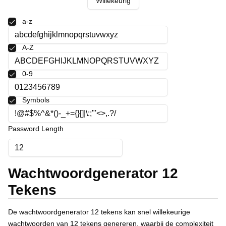
Willekeurig
Polski
Svenska
a-z
ภาษาไทย
Türkçe
A-Z
Українська
Tiếng Việt
0-9
Symbols
Password Length
Wachtwoordgenerator 12
Tekens
De wachtwoordgenerator 12 tekens kan snel willekeurige
wachtwoorden van 12 tekens genereren, waarbij de complexiteit